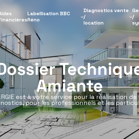
Diagnostics vente
Ge
Aides
Labellisation BBC
/
/
Financières
Réno
location
sy
Dossier Techniqu
Amiante
GIE est à votre service pour la réalisation de 
nostics, pour les professionnels et les particul