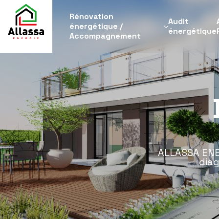
Rénovation
Audit
énergétique /
énergétique
Accompagnement
ALLASSA ENER
diag