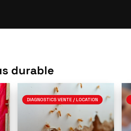
u
s
d
u
r
a
b
l
e
RÉNOVATIONS ÉNERGÉTIQUES