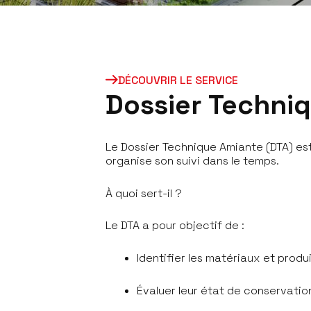
DÉCOUVRIR LE SERVICE
D
o
s
s
i
e
r
T
e
c
h
n
i
q
Le Dossier Technique Amiante (DTA) es
organise son suivi dans le temps.
À quoi sert-il ?
Le DTA a pour objectif de :
Identifier les matériaux et prod
Évaluer leur état de conservati