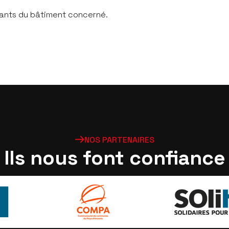
upants du bâtiment concerné.
NOS PARTENAIRES
I
l
s
n
o
u
s
f
o
n
t
c
o
n
f
a
n
c
e