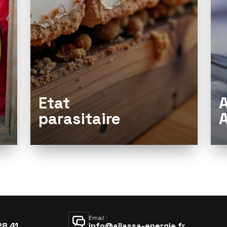
Aides Financières
L
Audit Energétique
R
Email :
28 41
info@allassa-energie.fr