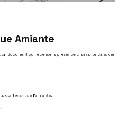
u
e
A
m
i
a
n
t
e
t un document qui recense la présence d'amiante dans cert
uits contenant de l'amiante.
on.