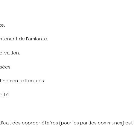
te.
ontenant de l'amiante.
servation.
isées.
nfinement effectués.
urité.
ndicat des copropriétaires (pour les parties communes) est