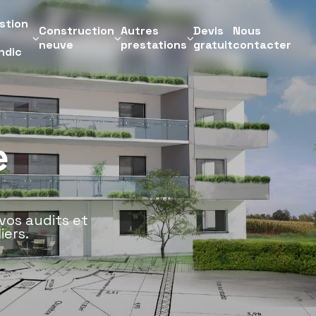
stion
Construction
Autres
Devis
Nous
neuve
prestations
gratuit
contacter
ndic
e
vos audits et
iers.